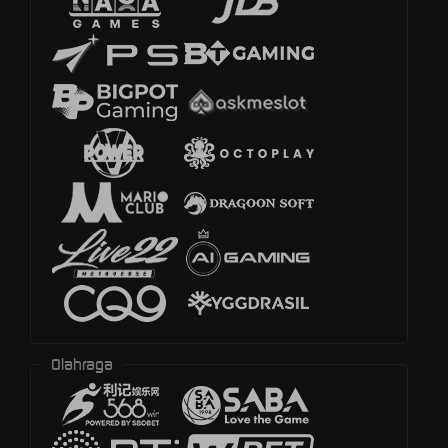
Olahraga