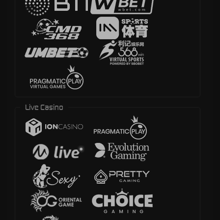
Live Casino