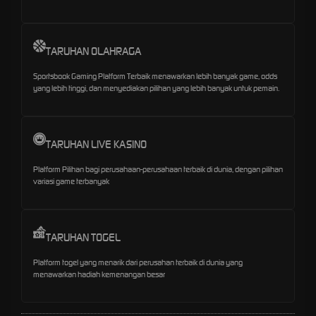
TARUHAN OLAHRAGA
Sportsbook Gaming Platform Terbaik menawarkan lebih banyak game, odds
yang lebih tinggi, dan menyediakan pilihan yang lebih banyak untuk pemain.
TARUHAN LIVE KASINO
Platform Pilihan bagi perusahaan-perusahaan terbaik di dunia, dengan pilihan
variasi game terbanyak
TARUHAN TOGEL
Platform togel yang menarik dari perusahan terbaik di dunia yang
menawarkan hadiah kemenangan besar