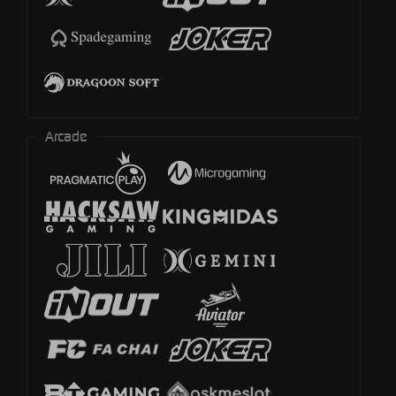
Arcade