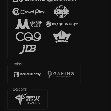
Poker
E-Sports