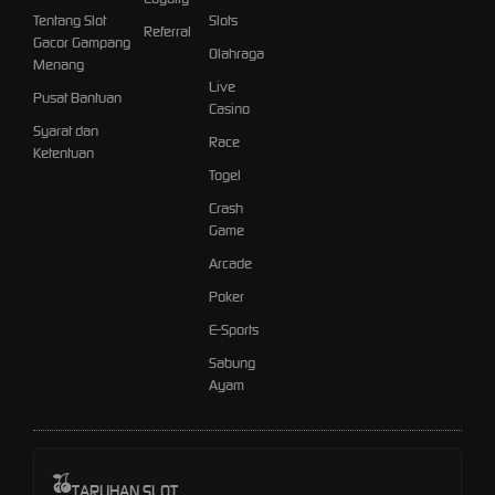
Tentang Slot
Slots
Referral
Gacor Gampang
Olahraga
Menang
Live
Pusat Bantuan
Casino
Syarat dan
Race
Ketentuan
Togel
Crash
Game
Arcade
Poker
E-Sports
Sabung
Ayam
TARUHAN SLOT