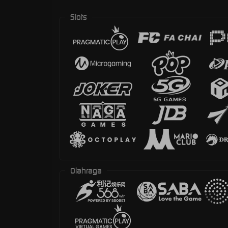
Slots
Olahraga