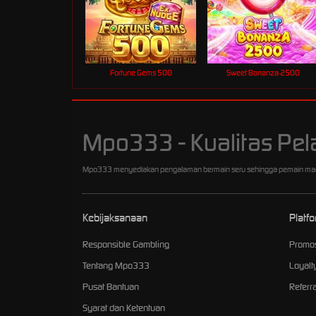
Fortune Gems 500
Sweet Bonanza 2500
Mpo333 - Kualitas Pel
Mpo333 menyediakan pengalaman bermain seru sehingga pemain ma
Kebijaksanaan
Platf
Responsible Gambling
Promo
Tentang Mpo333
Loyalt
Pusat Bantuan
Referra
Syarat dan Ketentuan