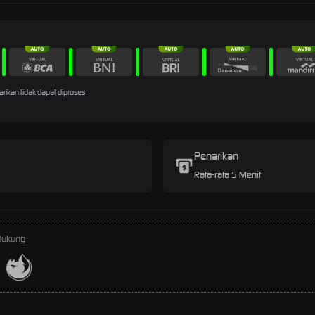
rikan tidak dapat diproses
Penarikan
Rata-rata 5 Menit
dukung