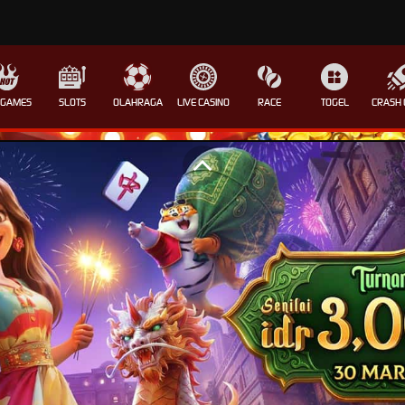
 GAMES
SLOTS
OLAHRAGA
LIVE CASINO
RACE
TOGEL
CRASH