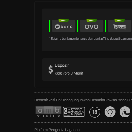
* Selama bank maintenance dan bank offline deposit dan pena
Deposit
Rata-rata 3 Menit
Bersertifikasi Dari
Tanggung Jawab Bermain
Browser Yang Di
Platform Penyedia Layanan